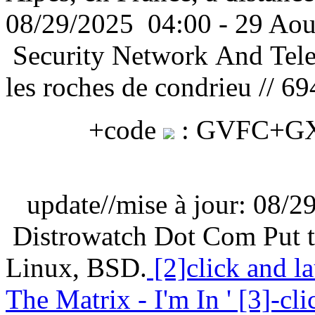
08/29/2025 04:00 - 29 Aou
Security Network And Tel
les roches de condrieu // 6
+code
: GVFC+GX 
update//mise à jour: 08/2
Distrowatch Dot Com Put th
Linux, BSD.
[2]click and l
The Matrix - I'm In
' [3]-cl