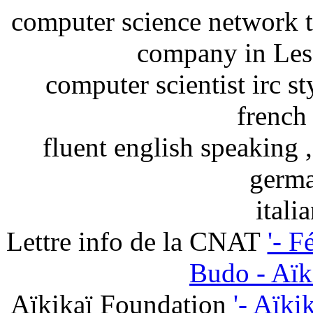
computer science network t
company in Les
computer scientist irc st
french
fluent english speaking 
germa
itali
Lettre info de la CNAT
'- F
Budo - Aïki
Aïkikaï Foundation
'- Aïki